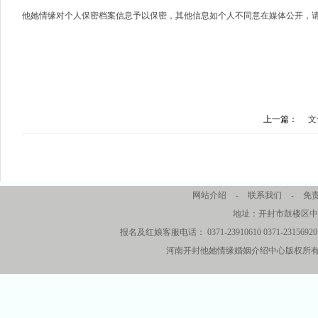
他她情缘对个人保密档案信息予以保密，其他信息如个人不同意在媒体公开，
上一篇：
文
网站介绍
-
联系我们
-
免
地址：开封市鼓楼区中
报名及红娘客服电话： 0371-23910610 0371-23156920 
河南开封他她情缘婚姻介绍中心版权所有 2