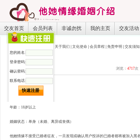
交友首页
会员列表
非诚勿扰
我的主页
交友活动
关于我们
|
文化使命
|
会员章程
|
免责申明
|
交友须知
您的姓名:
登录密码:
浏览：
4717
次
确认密码:
会员章程
联系电话:
会员加入要求：
年龄：18岁以上
婚姻状态：单身（未婚、离异或丧偶）
他她情缘不接受已婚者征友，一旦发现或确认用户投诉的已婚者都将被加入黑